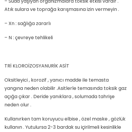
– Suda yaşıyan organizmalara toksik etkisi vardır .
Atık sulara ve toprağa karışmasına izin vermeyin .
– Xn : sağlığa zararlı
– N : çevreye tehlikeli
TRİ KLOROİZOSYANURİK ASİT
Oksitleyici , korozif , yanıcı madde ile temasta
yangına neden olabilir .Asitlerle temasında toksik gaz
açığa çıkar . Deride yanıklara , solumada tahrişe
neden olur .
Kullanırken tam koruyucu elbise , özel maske , gözlük
kullanın . Yutulursa 2-3 bardak su içirilmeli kesinlikle