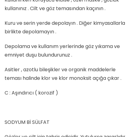
kullanınız . Cilt ve göz temasından kaçının .
Kuru ve serin yerde depolayın . Diğer kimyasallarla
birlikte depolamayın .
Depolama ve kullanım yerlerinde göz yıkama ve
emniyet duşu bulundurunuz .
Asitler , azotlu bileşikler ve organik maddelerle
teması halinde klor ve klor monoksit açığa çıkar .
C : Aşındırıcı ( korozif )
SODYUM Bİ SÜLFAT
Gözler ve cilt için tahriş edicidir. Yutulursa zararlıdır .