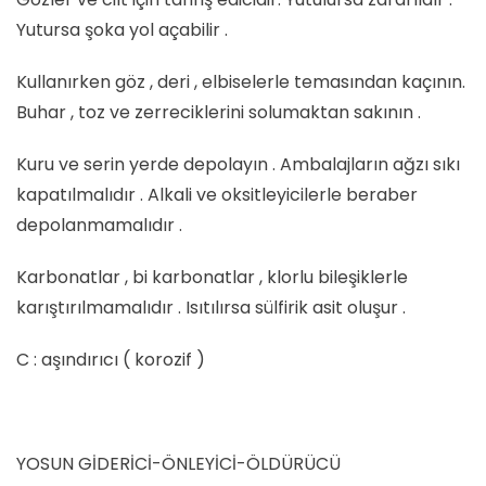
Yutursa şoka yol açabilir .
Kullanırken göz , deri , elbiselerle temasından kaçının.
Buhar , toz ve zerreciklerini solumaktan sakının .
Kuru ve serin yerde depolayın . Ambalajların ağzı sıkı
kapatılmalıdır . Alkali ve oksitleyicilerle beraber
depolanmamalıdır .
Karbonatlar , bi karbonatlar , klorlu bileşiklerle
karıştırılmamalıdır . Isıtılırsa sülfirik asit oluşur .
C : aşındırıcı ( korozif )
YOSUN GİDERİCİ-ÖNLEYİCİ-ÖLDÜRÜCÜ