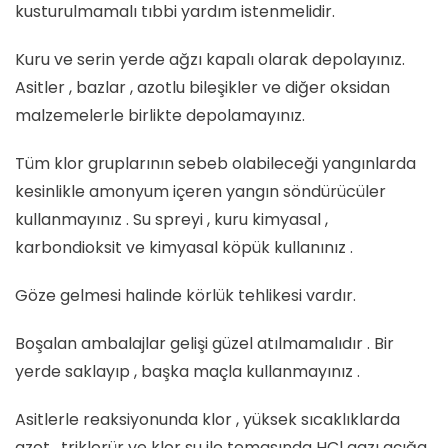
kusturulmamalı tıbbi yardım istenmelidir.
Kuru ve serin yerde ağzı kapalı olarak depolayınız.
Asitler , bazlar , azotlu bileşikler ve diğer oksidan
malzemelerle birlikte depolamayınız.
Tüm klor gruplarının sebeb olabileceği yangınlarda
kesinlikle amonyum içeren yangın söndürücüler
kullanmayınız . Su spreyi , kuru kimyasal ,
karbondioksit ve kimyasal köpük kullanınız .
Göze gelmesi halinde körlük tehlikesi vardır.
Boşalan ambalajlar gelişi güzel atılmamalıdır . Bir
yerde saklayıp , başka maçla kullanmayınız .
Asitlerle reaksiyonunda klor , yüksek sıcaklıklarda
azot , triklorür ve klor su ile temasında HCl gazı açığa