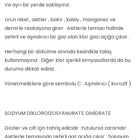
Ve ayrı bir yerde saklayınız .
Ürün nikel , asitler , bakır , kalay , manganez ve
demirle reaksiyona girer . Asitlerle teması halinde
zehirli ve aşındırıcı bir gaz olan klor gazı açığa çıkar .
Herhangi bir dökülme anınıda kesinlikle talaş
kullanmayınız . Diğer klor içerikli kimyasallarda da bu
duruma dikkat ediniz .
Yönetmeliklere göre sembolu C : Aşındırıcı ( korozif )
SODYUM DİKLOROİZOSYANURATE DİHİDRATE
Gözler ve cilt için tahriş edicidir .Yutulursa zararlıdır .
Asitlerle temasında zehirli gaz açığa çıkar . Solunum