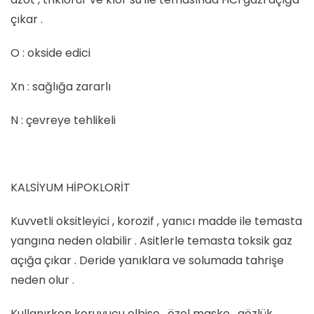
çıkar .
O : okside edici
Xn : sağlığa zararlı
N : çevreye tehlikeli
KALSİYUM HİPOKLORİT
Kuvvetli oksitleyici , korozif , yanıcı madde ile temasta
yangına neden olabilir . Asitlerle temasta toksik gaz
açığa çıkar . Deride yanıklara ve solumada tahrişe
neden olur .
Kullanırken koruyucu elbise , özel maske , gözlük